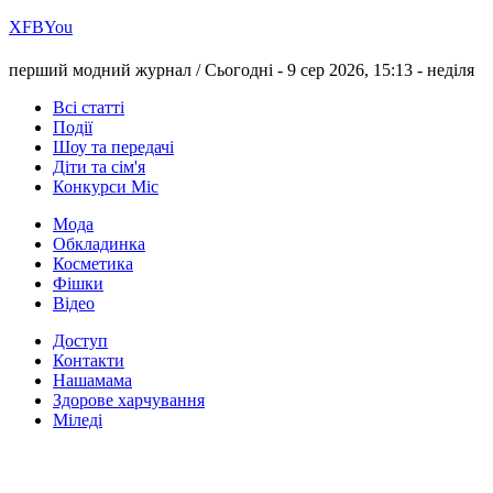
Х
FB
You
перший модний журнал /
Сьогодні - 9 сер 2026, 15:13 -
неділя
Всі статті
Події
Шоу та передачі
Діти та сім'я
Конкурси Міс
Мода
Обкладинка
Косметика
Фішки
Відео
Доступ
Контакти
Нашамама
Здорове харчування
Міледі