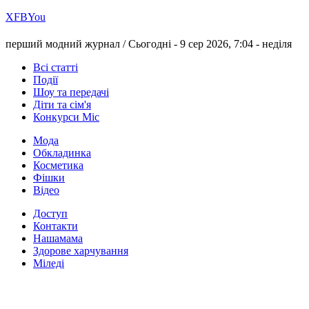
Х
FB
You
перший модний журнал /
Сьогодні - 9 сер 2026, 7:04 -
неділя
Всі статті
Події
Шоу та передачі
Діти та сім'я
Конкурси Міс
Мода
Обкладинка
Косметика
Фішки
Відео
Доступ
Контакти
Нашамама
Здорове харчування
Міледі