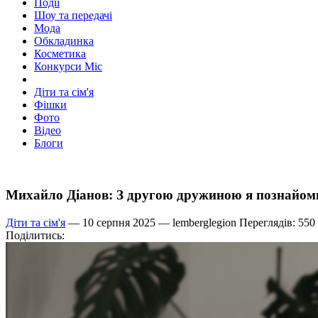
Події
Шоу та передачі
Мода
Обкладинка
Косметика
Конкурси Міс
Діти та сім'я
Фішки
Фото
Відео
Блоги
Михайло Діанов: З другою дружиною я познайоми
Діти та сім'я
— 10 серпня 2025 —
lemberglegion
Переглядів: 550
Поділитись: