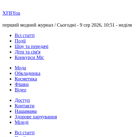
Х
FB
You
перший модний журнал /
Сьогодні - 9 сер 2026, 10:51 -
неділя
Всі статті
Події
Шоу та передачі
Діти та сім'я
Конкурси Міс
Мода
Обкладинка
Косметика
Фішки
Відео
Доступ
Контакти
Нашамама
Здорове харчування
Міледі
Всі статті