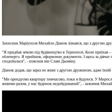
Захисник Маріуполя Михайло Діанов зізнався, що з другою дру
"Я придбав землю під будівництво в Тернополі. Коли приїхав – г
обленерго. Я прийшов, оформлюю документи. І щось за дівчат по
сподобалася", - пояснив він Славі Дьоміну.
Діанов додав, що зараз не живе з другою дружиною, адже їхній 
"Ми орендуємо квартиру тимчасово, поки я будуюся. У Мирослав
живемо разом, у нас будинок недобудований", - зазначив Михай