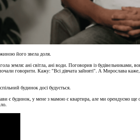
жиною його звела доля.
ола земля: ані світла, ані води. Поговорив із будівельниками, в
чали говорити. Кажу: "Всі дівчата зайняті". А Мирослава каже, 
спільний будинок досі будується.
и є будинок, у мене з мамою є квартира, але ми орендуємо ще о
ло.