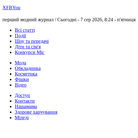
Х
FB
You
перший модний журнал /
Сьогодні - 7 сер 2026, 8:24 -
п'ятниця
Всі статті
Події
Шоу та передачі
Діти та сім'я
Конкурси Міс
Мода
Обкладинка
Косметика
Фішки
Відео
Доступ
Контакти
Нашамама
Здорове харчування
Міледі