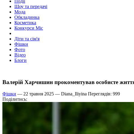
Події
Шоу та передачі
Мода
Обкладинка
Косметика
Конкурси Міс
Діти та сім'я
Фішки
Фото
Відео
Блоги
Валерій Харчишин прокоментував особисте життя
Фішки
— 22 травня 2025 —
Diana_Iliyina
Переглядів: 999
Поділитись: