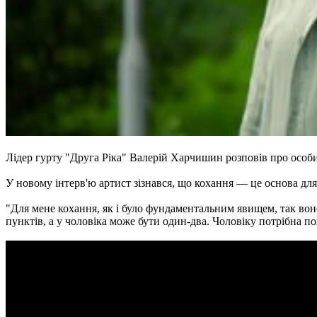
Лідер гурту "Друга Ріка" Валерій Харчишин розповів про особи
У новому інтерв'ю артист зізнався, що кохання — це основа для 
"Для мене кохання, як і було фундаментальним явищем, так вон
пунктів, а у чоловіка може бути один-два. Чоловіку потрібна по