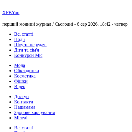
Х
FB
You
перший модний журнал /
Сьогодні - 6 сер 2026, 18:42 -
четвер
Всі статті
Події
Шоу та передачі
Діти та сім'я
Конкурси Міс
Мода
Обкладинка
Косметика
Фішки
Відео
Доступ
Контакти
Нашамама
Здорове харчування
Міледі
Всі статті