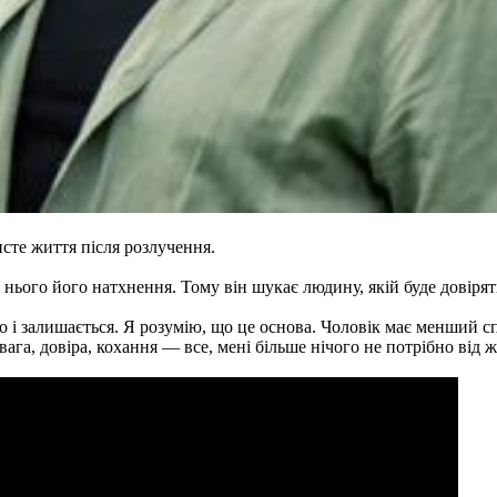
сте життя після розлучення.
нього його натхнення. Тому він шукає людину, якій буде довіряти
о і залишається. Я розумію, що це основа. Чоловік має менший с
вага, довіра, кохання — все, мені більше нічого не потрібно від 