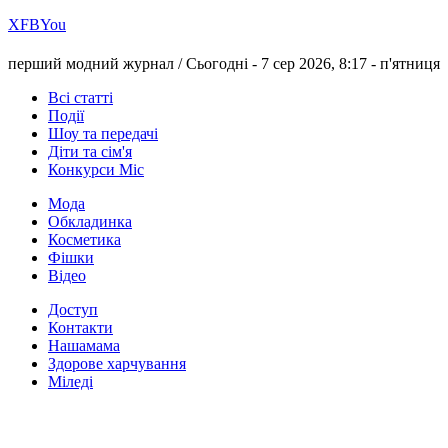
Х
FB
You
перший модний журнал /
Сьогодні - 7 сер 2026, 8:17 -
п'ятниця
Всі статті
Події
Шоу та передачі
Діти та сім'я
Конкурси Міс
Мода
Обкладинка
Косметика
Фішки
Відео
Доступ
Контакти
Нашамама
Здорове харчування
Міледі