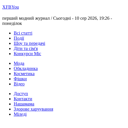
Х
FB
You
перший модний журнал /
Сьогодні - 10 сер 2026, 19:26 -
понеділок
Всі статті
Події
Шоу та передачі
Діти та сім'я
Конкурси Міс
Мода
Обкладинка
Косметика
Фішки
Відео
Доступ
Контакти
Нашамама
Здорове харчування
Міледі