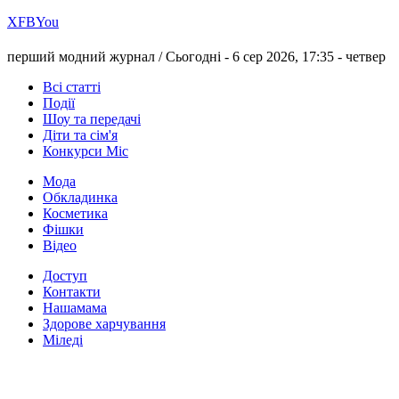
Х
FB
You
перший модний журнал /
Сьогодні - 6 сер 2026, 17:35 -
четвер
Всі статті
Події
Шоу та передачі
Діти та сім'я
Конкурси Міс
Мода
Обкладинка
Косметика
Фішки
Відео
Доступ
Контакти
Нашамама
Здорове харчування
Міледі