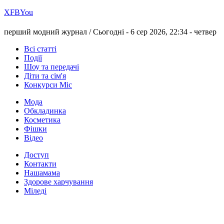
Х
FB
You
перший модний журнал /
Сьогодні - 6 сер 2026, 22:34 -
четвер
Всі статті
Події
Шоу та передачі
Діти та сім'я
Конкурси Міс
Мода
Обкладинка
Косметика
Фішки
Відео
Доступ
Контакти
Нашамама
Здорове харчування
Міледі