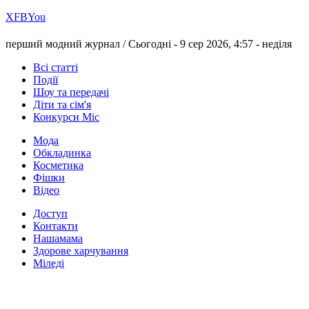
Х
FB
You
перший модний журнал /
Сьогодні - 9 сер 2026, 4:57 -
неділя
Всі статті
Події
Шоу та передачі
Діти та сім'я
Конкурси Міс
Мода
Обкладинка
Косметика
Фішки
Відео
Доступ
Контакти
Нашамама
Здорове харчування
Міледі