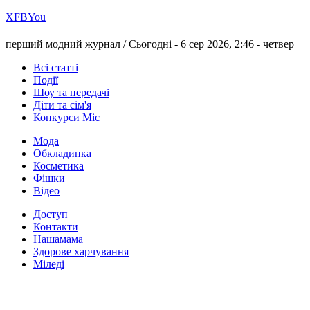
Х
FB
You
перший модний журнал /
Сьогодні - 6 сер 2026, 2:46 -
четвер
Всі статті
Події
Шоу та передачі
Діти та сім'я
Конкурси Міс
Мода
Обкладинка
Косметика
Фішки
Відео
Доступ
Контакти
Нашамама
Здорове харчування
Міледі