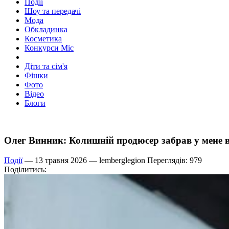
Події
Шоу та передачі
Мода
Обкладинка
Косметика
Конкурси Міс
Діти та сім'я
Фішки
Фото
Відео
Блоги
Олег Винник: Колишній продюсер забрав у мене вс
Події
— 13 травня 2026 —
lemberglegion
Переглядів: 979
Поділитись: