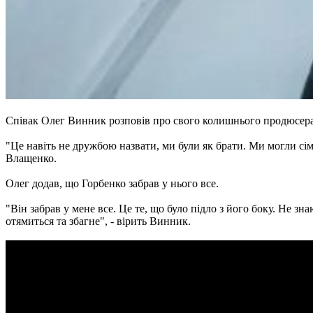
Співак Олег Винник розповів про свого колишнього продюсера
"Це навіть не дружбою назвати, ми були як брати. Ми могли сім
Влащенко.
Олег додав, що Горбенко забрав у нього все.
"Він забрав у мене все. Це те, що було підло з його боку. Не з
отямиться та збагне", - вірить Винник.