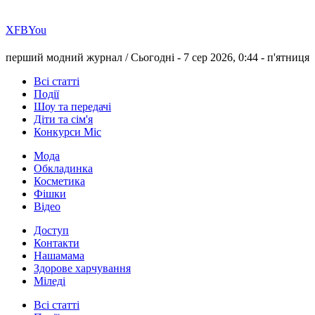
Х
FB
You
перший модний журнал /
Сьогодні - 7 сер 2026, 0:44 -
п'ятниця
Всі статті
Події
Шоу та передачі
Діти та сім'я
Конкурси Міс
Мода
Обкладинка
Косметика
Фішки
Відео
Доступ
Контакти
Нашамама
Здорове харчування
Міледі
Всі статті