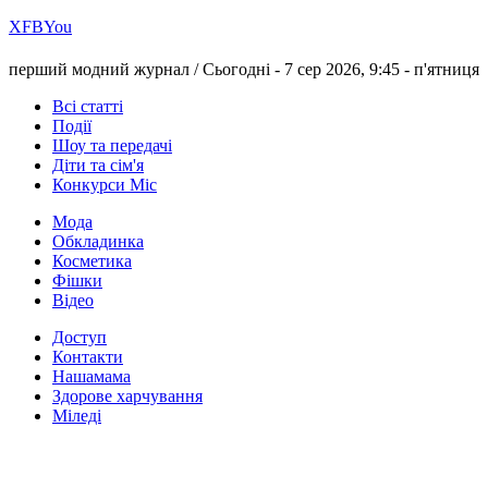
Х
FB
You
перший модний журнал /
Сьогодні - 7 сер 2026, 9:45 -
п'ятниця
Всі статті
Події
Шоу та передачі
Діти та сім'я
Конкурси Міс
Мода
Обкладинка
Косметика
Фішки
Відео
Доступ
Контакти
Нашамама
Здорове харчування
Міледі