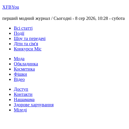
Х
FB
You
перший модний журнал /
Сьогодні - 8 сер 2026, 10:28 -
субота
Всі статті
Події
Шоу та передачі
Діти та сім'я
Конкурси Міс
Мода
Обкладинка
Косметика
Фішки
Відео
Доступ
Контакти
Нашамама
Здорове харчування
Міледі