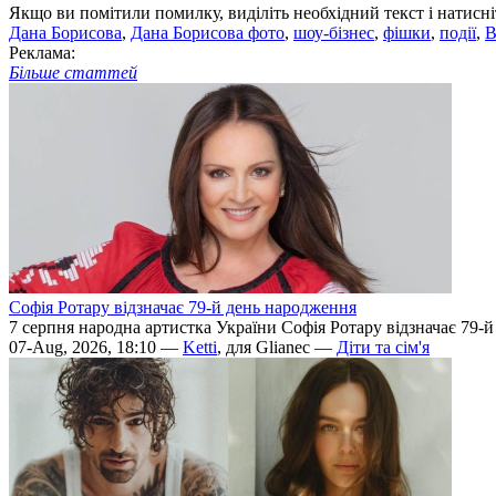
Якщо ви помітили помилку, виділіть необхідний текст і натисніт
Дана Борисова
,
Дана Борисова фото
,
шоу-бізнес
,
фішки
,
події
,
В
Реклама:
Більше статтей
Софія Ротару відзначає 79-й день народження
7 серпня народна артистка України Софія Ротару відзначає 79-
07-Aug, 2026, 18:10 —
Ketti
, для Glianec —
Діти та сім'я