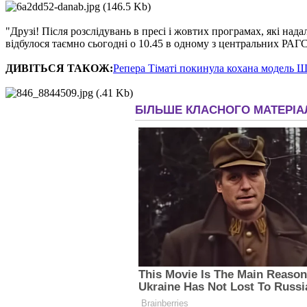
"Друзі! Після розслідувань в пресі і жовтих програмах, які на
відбулося таємно сьогодні о 10.45 в одному з центральних РАГС
ДИВІТЬСЯ ТАКОЖ:
Репера Тіматі покинула кохана модель