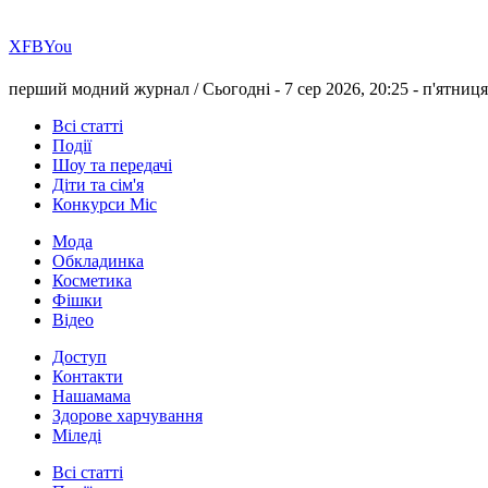
Х
FB
You
перший модний журнал /
Сьогодні - 7 сер 2026, 20:25 -
п'ятниця
Всі статті
Події
Шоу та передачі
Діти та сім'я
Конкурси Міс
Мода
Обкладинка
Косметика
Фішки
Відео
Доступ
Контакти
Нашамама
Здорове харчування
Міледі
Всі статті