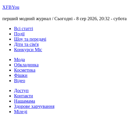
Х
FB
You
перший модний журнал /
Сьогодні - 8 сер 2026, 20:32 -
субота
Всі статті
Події
Шоу та передачі
Діти та сім'я
Конкурси Міс
Мода
Обкладинка
Косметика
Фішки
Відео
Доступ
Контакти
Нашамама
Здорове харчування
Міледі