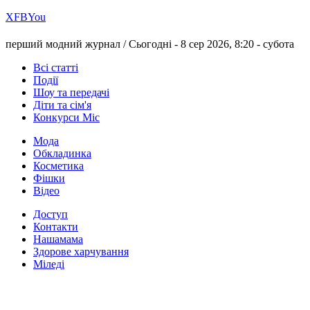
Х
FB
You
перший модний журнал /
Сьогодні - 8 сер 2026, 8:20 -
субота
Всі статті
Події
Шоу та передачі
Діти та сім'я
Конкурси Міс
Мода
Обкладинка
Косметика
Фішки
Відео
Доступ
Контакти
Нашамама
Здорове харчування
Міледі