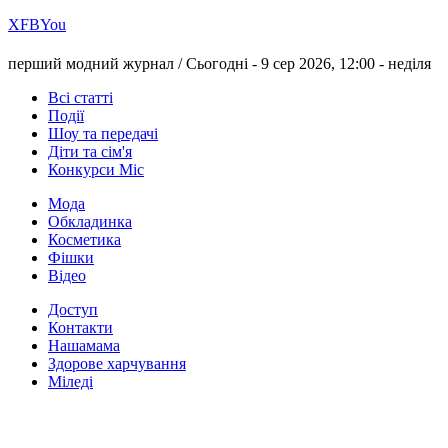
Х
FB
You
перший модний журнал /
Сьогодні - 9 сер 2026, 12:00 -
неділя
Всі статті
Події
Шоу та передачі
Діти та сім'я
Конкурси Міс
Мода
Обкладинка
Косметика
Фішки
Відео
Доступ
Контакти
Нашамама
Здорове харчування
Міледі