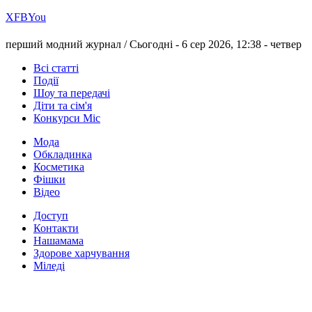
Х
FB
You
перший модний журнал /
Сьогодні - 6 сер 2026, 12:38 -
четвер
Всі статті
Події
Шоу та передачі
Діти та сім'я
Конкурси Міс
Мода
Обкладинка
Косметика
Фішки
Відео
Доступ
Контакти
Нашамама
Здорове харчування
Міледі