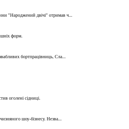
ни "Народжений двічі" отримав ч...
ишніх форм.
звабливих бортпрацівниць, Сла...
тив оголені сідниці.
изняного шоу-бізнесу. Незва...