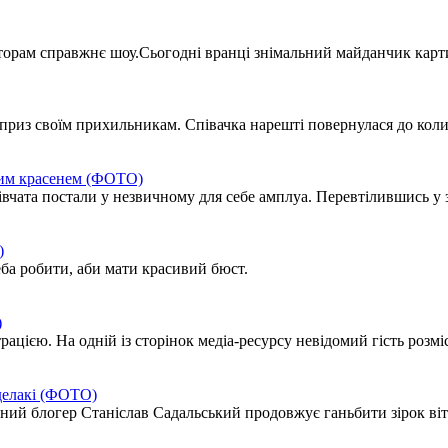
орам справжнє шоу.Сьогодні вранці знімальний майданчик карти
приз своїм прихильникам. Співачка нарешті повернулася до кол
ним красенем (ФОТО)
вчата постали у незвичному для себе амплуа. Перевтілившись у 
)
еба робити, аби мати красивий бюст.
)
цією. На одній із сторінок медіа-ресурсу невідомий гість розміс
делакі (ФОТО)
ний блогер Станіслав Садальський продовжує ганьбити зірок вітч