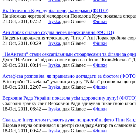
Як Пенелопа Крус дуріла перед камерами (ФОТО)
На зйомках чергової мелодрами Пенелопа Крус показала операт
21-Oct, 2011, 07:52 —
Iryska
, для Glianec —
Фішки
Ані Лорак сильно схудла через переживання (ФОТО)
На день народження телеканалу "Інтер" Ані Лорак зробила сюр
21-Oct, 2011, 00:29 —
Iryska
, для Glianec —
Фішки
"НеАнгели" стали сексапільними стюардесами та бігали за од
Дует "НеАнгели" відзняв нове відео на пісню "Київ-Москва".Ді
20-Oct, 2011, 00:14 —
Iryska
, для Glianec —
Фішки
Астаф'єва розповіла, як правильно доглядати за бюстом (ФОТО
В інтерв'ю "Gazeta.ua" учасниця гурту "Nikita" розповіла що тр
18-Oct, 2011, 22:07 —
Iryska
, для Glianec —
Фішки
Верховна Рада України показала усім здоровенну дупу! (ФОТО
Сьогодні зранку сайт Верховної Ради здивував пікантною ілюстра
18-Oct, 2011, 06:42 —
Iryska
, для Glianec —
Фішки
Скандал: Інтернетом гуляють дуже непристойні фото Тіни Кан
Відома ведуча опинилася в центрі скандалу.Актор та славнозвіс
18-Oct, 2011, 00:42 —
Iryska
, для Glianec —
Фішки