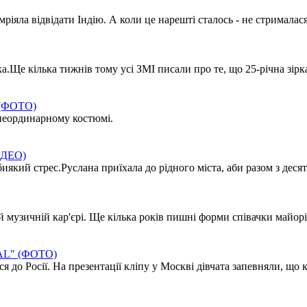
ріяла відвідати Індію. А коли це нарешті сталось - не стрималася
Ще кілька тижнів тому усі ЗМІ писали про те, що 25-річна зірка 
х (ФОТО)
 неординарному костюмі.
ІДЕО)
який стрес.Руслана приїхала до рідного міста, аби разом з десят
 музичній кар'єрі. Ще кілька років пишні форми співачки майорі
NAL" (ФОТО)
до Росії. На презентації кліпу у Москві дівчата запевняли, що кін