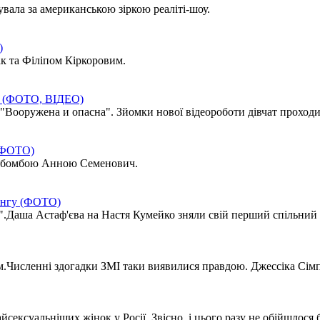
вала за американською зіркою реаліті-шоу.
)
к та Філіпом Кіркоровим.
рі (ФОТО, ВІДЕО)
 "Вооружена и опасна". Зйомки нової відеороботи дівчат проходи
(ФОТО)
екс-бомбою Анною Семенович.
рингу (ФОТО)
".Даша Астаф'єва на Настя Кумейко зняли свій перший спільний кл
м.Численні здогадки ЗМІ таки виявилися правдою. Джессіка Сімпс
ксуальніших жінок у Росії. Звісно, і цього разу не обійшлося б