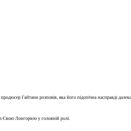
продюсер Гайтани розповів, яка його підопічна насправді далека
 з Євою Лонгорією у головній ролі.