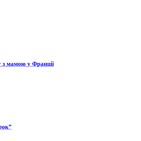
у з мамою у Франції
рок”