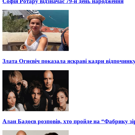
Софія Ротару відзначає 79-й день народження
Злата Огнєвіч показала яскраві кадри відпочинк
Алан Бадоєв розповів, хто пройде на “Фабрику зі