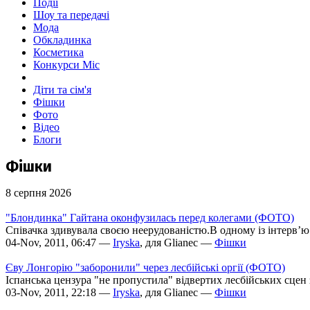
Події
Шоу та передачі
Мода
Обкладинка
Косметика
Конкурси Міс
Діти та сім'я
Фішки
Фото
Відео
Блоги
Фішки
8 серпня 2026
"Блондинка" Гайтана оконфузилась перед колегами (ФОТО)
Співачка здивувала своєю неерудованістю.В одному із інтерв’ю 
04-Nov, 2011, 06:47 —
Iryska
, для Glianec —
Фішки
Єву Лонгорію "заборонили" через лесбійські оргії (ФОТО)
Іспанська цензура "не пропустила" відвертих лесбійських сцен
03-Nov, 2011, 22:18 —
Iryska
, для Glianec —
Фішки