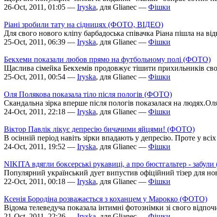
26-Oct, 2011, 01:05 —
Iryska
, для Glianec —
Фішки
Ріані зробили тату на сідницях (ФОТО, ВІДЕО)
Для свого нового кліпу барбадоська співачка Ріана пішла на ві
25-Oct, 2011, 06:39 —
Iryska
, для Glianec —
Фішки
Бекхеми показали любов прямо на футбольному полі (ФОТО)
Щаслива сімейка Бекхемів продовжує тішити прихильників своєю
25-Oct, 2011, 00:54 —
Iryska
, для Glianec —
Фішки
Оля Полякова показала тіло після пологів (ФОТО)
Скандальна зірка вперше після пологів показалася на людях.Оля
24-Oct, 2011, 22:18 —
Iryska
, для Glianec —
Фішки
Віктор Павлік лікує депресію бичачими яйцями! (ФОТО)
В осінній період навіть зірки впадають у депресію. Проте у всі
24-Oct, 2011, 19:52 —
Iryska
, для Glianec —
Фішки
NIKITA вдягли боксерські рукавиці, а про бюстгальтер - забу
Популярний український дует випустив офіційний тізер для ново
22-Oct, 2011, 00:18 —
Iryska
, для Glianec —
Фішки
Ксенія Бородіна розважається з коханцем у Марокко (ФОТО)
Відома телеведуча показала інтимні фотознімки зі свого відпо
21-Oct, 2011, 22:26 —
Iryska
, для Glianec —
Фішки