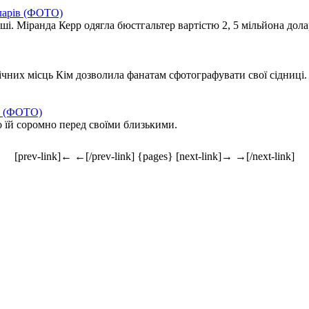
оларів (ФОТО)
оші. Міранда Керр одягла бюстгальтер вартістю 2, 5 мільйона дола
лічних місць Кім дозволила фанатам сфотографувати свої сідниці. 
ою (ФОТО)
о їй соромно перед своїми близькими.
[prev-link]← ←[/prev-link] {pages} [next-link]→ →[/next-link]