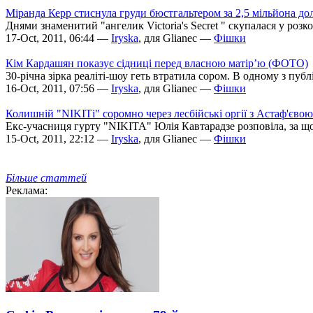
Міранда Керр стиснула груди бюстгальтером за 2,5 мільйона д
Днями знаменитий "ангелик Victoria's Secret " скупалася у розк
17-Oct, 2011, 06:44 —
Iryska
, для Glianec —
Фішки
Кім Кардашян показує сідниці перед власною матір’ю (ФОТО)
30-річна зірка реаліті-шоу геть втратила сором. В одному з пуб
16-Oct, 2011, 07:56 —
Iryska
, для Glianec —
Фішки
Колишній "NIKITі" соромно через лесбійські оргії з Астаф'єв
Екс-учасниця гурту "NIKITA" Юлія Кавтарадзе розповіла, за щ
15-Oct, 2011, 22:12 —
Iryska
, для Glianec —
Фішки
Більше статтей
Реклама: