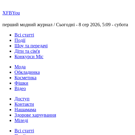
Х
FB
You
перший модний журнал /
Сьогодні - 8 сер 2026, 5:09 -
субота
Всі статті
Події
Шоу та передачі
Діти та сім'я
Конкурси Міс
Мода
Обкладинка
Косметика
Фішки
Відео
Доступ
Контакти
Нашамама
Здорове харчування
Міледі
Всі статті