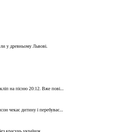
ли у древньому Львові.
іп на пісню 20:12. Вже пові...
он чекає дитину і перебуває...
ез красунь українок.