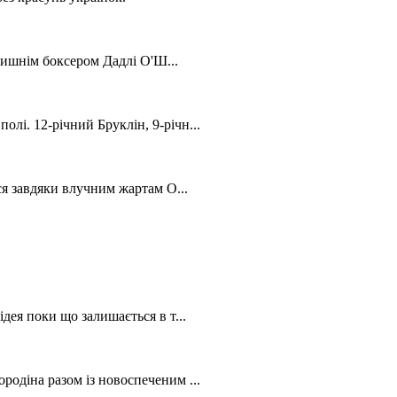
олишнім боксером Дадлі О'Ш...
лі. 12-річний Бруклін, 9-річн...
ся завдяки влучним жартам О...
дея поки що залишається в т...
родіна разом із новоспеченим ...