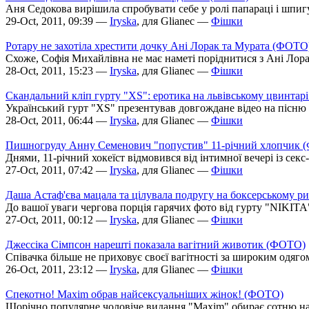
Аня Седокова вирішила спробувати себе у ролі папараці і шпигу
29-Oct, 2011, 09:39 —
Iryska
, для Glianec —
Фішки
Ротару не захотіла хрестити дочку Ані Лорак та Мурата (ФОТО
Схоже, Софія Михайлівна не має наметі поріднитися з Ані Лора
28-Oct, 2011, 15:23 —
Iryska
, для Glianec —
Фішки
Скандальний кліп гурту "XS": еротика на львівському цвинта
Український гурт "XS" презентував довгождане відео на пісню
28-Oct, 2011, 06:44 —
Iryska
, для Glianec —
Фішки
Пишногруду Анну Семенович "попустив" 11-річний хлопчик 
Днями, 11-річний хокеїст відмовився від інтимної вечері із с
27-Oct, 2011, 07:42 —
Iryska
, для Glianec —
Фішки
Даша Астаф'єва мацала та цілувала подругу на боксерському 
До вашої уваги чергова порція гарячих фото від гурту "NIKITA
27-Oct, 2011, 00:12 —
Iryska
, для Glianec —
Фішки
Джессіка Сімпсон нарешті показала вагітний животик (ФОТО)
Співачка більше не приховує своєї вагітності за широким одяго
26-Oct, 2011, 23:12 —
Iryska
, для Glianec —
Фішки
Спекотно! Maxim обрав найсексуальніших жінок! (ФОТО)
Щорічно популярне чоловіче видання "Maxim" обирає сотню найсе