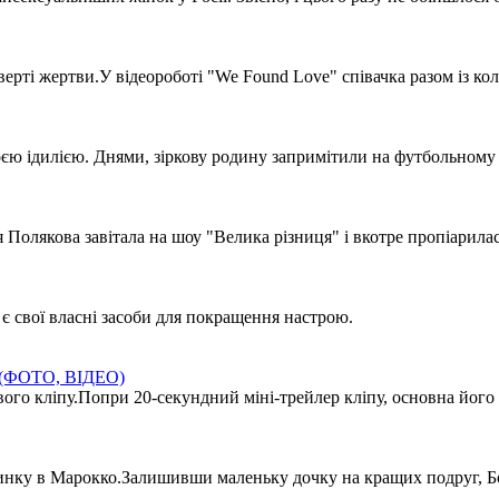
дверті жертви.У відеороботі "We Found Love" співачка разом із к
 ідилією. Днями, зіркову родину запримітили на футбольному по
 Полякова завітала на шоу "Велика різниця" і вкотре пропіарила
х є свої власні засоби для покращення настрою.
ли (ФОТО, ВІДЕО)
го кліпу.Попри 20-секундний міні-трейлер кліпу, основна його і
чинку в Марокко.Залишивши маленьку дочку на кращих подруг, Бо