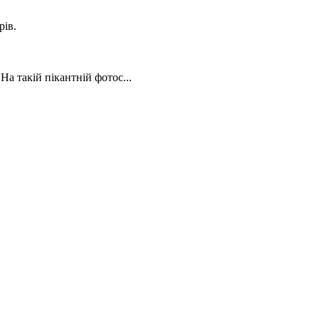
рів.
На такій пікантній фотос...