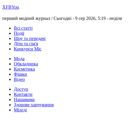
Х
FB
You
перший модний журнал /
Сьогодні - 9 сер 2026, 5:19 -
неділя
Всі статті
Події
Шоу та передачі
Діти та сім'я
Конкурси Міс
Мода
Обкладинка
Косметика
Фішки
Відео
Доступ
Контакти
Нашамама
Здорове харчування
Міледі