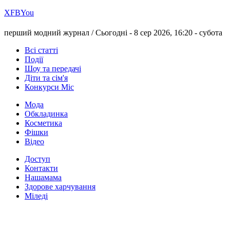
Х
FB
You
перший модний журнал /
Сьогодні - 8 сер 2026, 16:20 -
субота
Всі статті
Події
Шоу та передачі
Діти та сім'я
Конкурси Міс
Мода
Обкладинка
Косметика
Фішки
Відео
Доступ
Контакти
Нашамама
Здорове харчування
Міледі