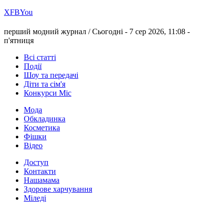
Х
FB
You
перший модний журнал /
Сьогодні - 7 сер 2026, 11:08 -
п'ятниця
Всі статті
Події
Шоу та передачі
Діти та сім'я
Конкурси Міс
Мода
Обкладинка
Косметика
Фішки
Відео
Доступ
Контакти
Нашамама
Здорове харчування
Міледі