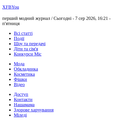
Х
FB
You
перший модний журнал /
Сьогодні - 7 сер 2026, 16:21 -
п'ятниця
Всі статті
Події
Шоу та передачі
Діти та сім'я
Конкурси Міс
Мода
Обкладинка
Косметика
Фішки
Відео
Доступ
Контакти
Нашамама
Здорове харчування
Міледі