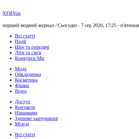
Х
FB
You
перший модний журнал /
Сьогодні - 7 сер 2026, 17:25 -
п'ятниця
Всі статті
Події
Шоу та передачі
Діти та сім'я
Конкурси Міс
Мода
Обкладинка
Косметика
Фішки
Відео
Доступ
Контакти
Нашамама
Здорове харчування
Міледі
Всі статті