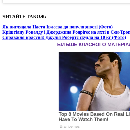
ЧИТАЙТЕ ТАКОЖ:
Як виглядала Настя Івлєєва до популярності (Фото)
Кріштіану Роналду і Джорджина Родрігес на яхті в Сен-Троп
Справжня красуня! Джулія Робертс схудла на 10 кг (Фото)