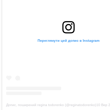
Переглянути цей допис в Instagram
Допис, поширений regina todorenko (@reginatodorenko)
10 Вер 2018