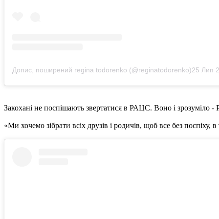
Допис, поширений regina todorenko (@reginatodorenko)
25 Лип 2018
Закохані не поспішають звертатися в РАЦС. Воно і зрозуміло - Р
«Ми хочемо зібрати всіх друзів і родичів, щоб все без поспіху,