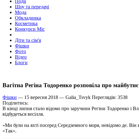
Події
Шоу та передачі
Мода
Обкладинка
Косметика
Конкурси Міс
Діти та сім'я
Фішки
Фото
Відео
Блоги
Вагітна Регіна Тодоренко розповіла про майбутнє
Фішки
— 15 вересня 2018 —
Galia_Tsvyk
Переглядів: 3538
Поділитись:
В кінці липня стало відомо про заручини Регіни Тодоренко і Вл
відбудеться весілля.
«Ми були на яхті посеред Середземного моря, невідомо де. Він вс
«Так».