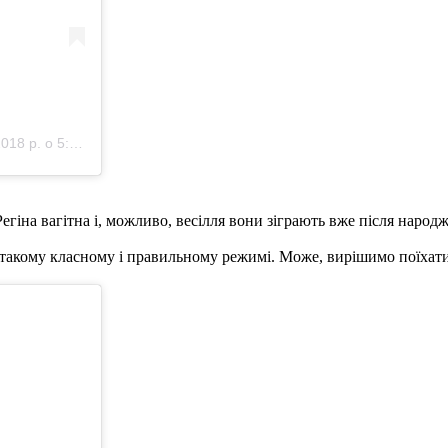
 р. о 5:44 PDT
егіна вагітна і, можливо, весілля вони зіграють вже після народ
 в такому класному і правильному режимі. Може, вирішимо поїхати