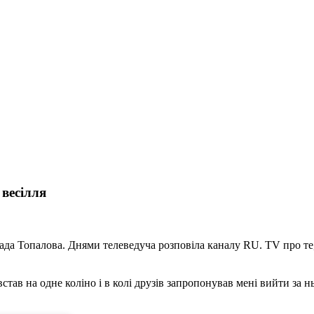
 весілля
ада Топалова. Днями телеведуча розповіла каналу RU. TV про те,
тав на одне коліно і в колі друзів запропонував мені вийти за ньог