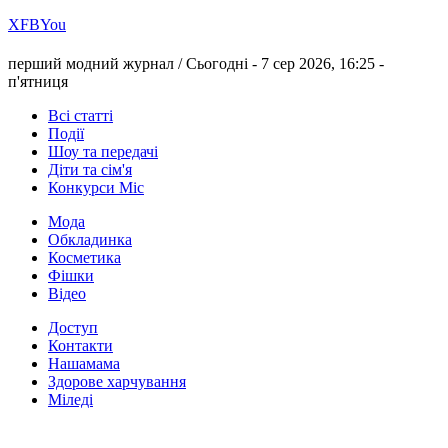
Х
FB
You
перший модний журнал /
Сьогодні - 7 сер 2026, 16:25 -
п'ятниця
Всі статті
Події
Шоу та передачі
Діти та сім'я
Конкурси Міс
Мода
Обкладинка
Косметика
Фішки
Відео
Доступ
Контакти
Нашамама
Здорове харчування
Міледі