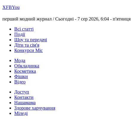
Х
FB
You
перший модний журнал /
Сьогодні - 7 сер 2026, 6:04 -
п'ятниця
Всі статті
Події
Шоу та передачі
Діти та сім'я
Конкурси Міс
Мода
Обкладинка
Косметика
Фішки
Відео
Доступ
Контакти
Нашамама
Здорове харчування
Міледі