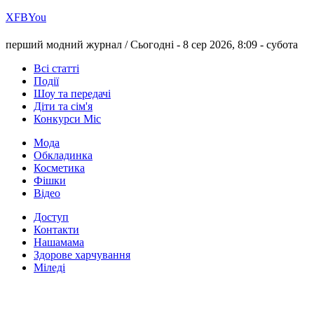
Х
FB
You
перший модний журнал /
Сьогодні - 8 сер 2026, 8:09 -
субота
Всі статті
Події
Шоу та передачі
Діти та сім'я
Конкурси Міс
Мода
Обкладинка
Косметика
Фішки
Відео
Доступ
Контакти
Нашамама
Здорове харчування
Міледі