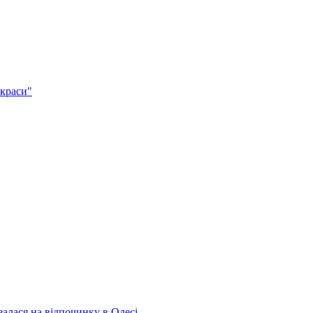
 краси"
алася на відпочинку в Одесі