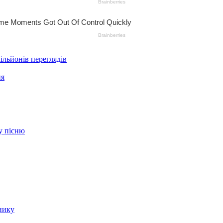
ільйонів переглядів
ня
ву пісню
нику