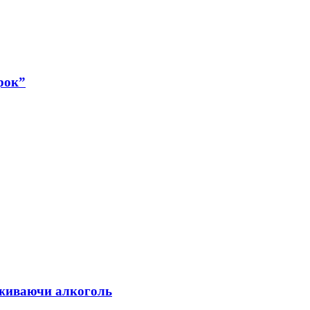
рок”
 вживаючи алкоголь