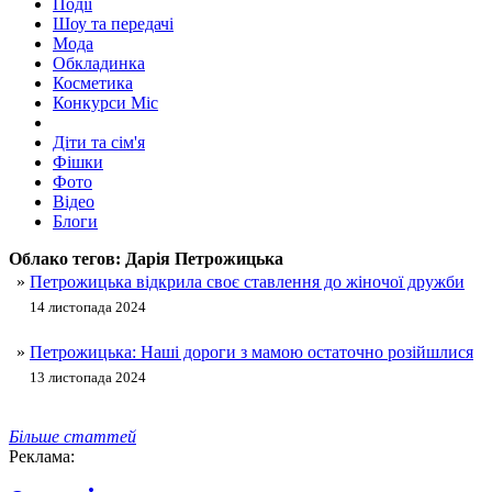
Події
Шоу та передачі
Мода
Обкладинка
Косметика
Конкурси Міс
Діти та сім'я
Фішки
Фото
Відео
Блоги
Облако тегов:
Дарія Петрожицька
»
Петрожицька відкрила своє ставлення до жіночої дружби
14 листопада 2024
»
Петрожицька: Наші дороги з мамою остаточно розійшлися
13 листопада 2024
Більше статтей
Реклама: