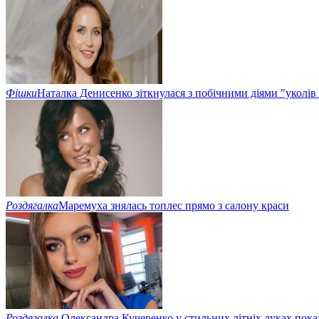
Фішки
Наталка Денисенко зіткнулася з побічними діями "уколів
Роздягалка
Маремуха знялась топлес прямо з салону краси
Роздягалка
Олександра Кучеренко у стильних літніх луках показ