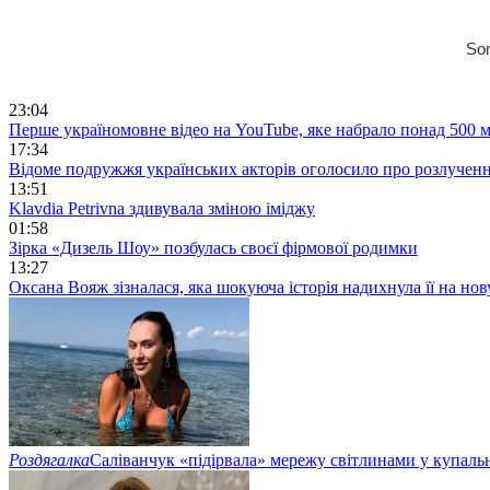
23:04
Перше україномовне відео на YouTube, яке набрало понад 500 м
17:34
Відоме подружжя українських акторів оголосило про розлучен
13:51
Klavdia Petrivna здивувала зміною іміджу
01:58
Зірка «Дизель Шоу» позбулась своєї фірмової родимки
13:27
Оксана Вояж зізналася, яка шокуюча історія надихнула її на но
Роздягалка
Саліванчук «підірвала» мережу світлинами у купаль