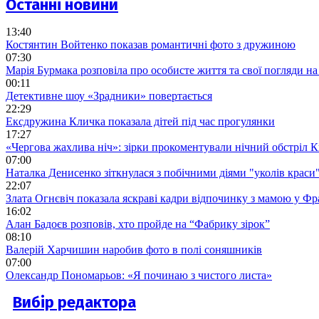
Останні новини
13:40
Костянтин Войтенко показав романтичні фото з дружиною
07:30
Марія Бурмака розповіла про особисте життя та свої погляди на
00:11
Детективне шоу «Зрадники» повертається
22:29
Ексдружина Кличка показала дітей під час прогулянки
17:27
«Чергова жахлива ніч»: зірки прокоментували нічний обстріл 
07:00
Наталка Денисенко зіткнулася з побічними діями "уколів краси
22:07
Злата Огнєвіч показала яскраві кадри відпочинку з мамою у Фр
16:02
Алан Бадоєв розповів, хто пройде на “Фабрику зірок”
08:10
Валерій Харчишин наробив фото в полі соняшників
07:00
Олександр Пономарьов: «Я починаю з чистого листа»
Вибір редактора