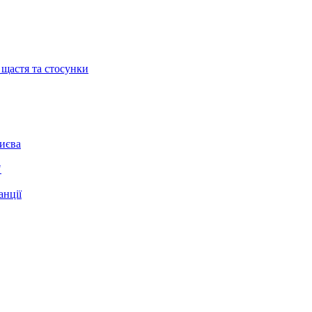
 щастя та стосунки
Києва
"
анції