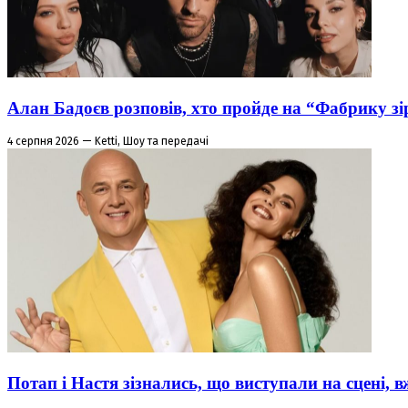
Алан Бадоєв розповів, хто пройде на “Фабрику зі
4 серпня 2026 — Ketti, Шоу та передачі
Потап і Настя зізнались, що виступали на сцені,