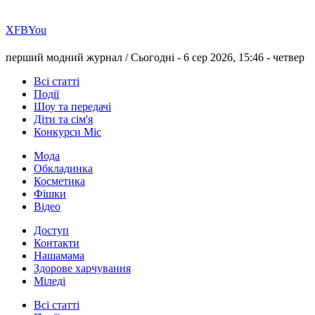
Х
FB
You
перший модний журнал /
Сьогодні - 6 сер 2026, 15:46 -
четвер
Всі статті
Події
Шоу та передачі
Діти та сім'я
Конкурси Міс
Мода
Обкладинка
Косметика
Фішки
Відео
Доступ
Контакти
Нашамама
Здорове харчування
Міледі
Всі статті