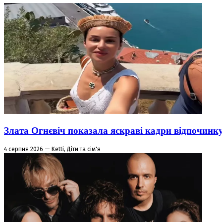
Злата Огнєвіч показала яскраві кадри відпочинк
4 серпня 2026 — Ketti, Діти та сім'я