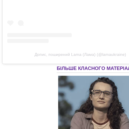
Допис, поширений Lama (Лама) (@lamaukraine)