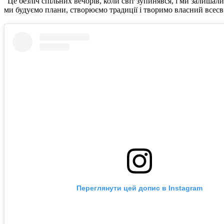
"Це безліч спільних вечорів, коли світ зупинявся, і ми залишал
ми будуємо плани, створюємо традиції і творимо власний всесвіт
Переглянути цей допис в Instagram