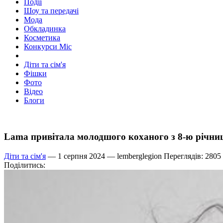
Події
Шоу та передачі
Мода
Обкладинка
Косметика
Конкурси Міс
Діти та сім'я
Фішки
Фото
Відео
Блоги
Lama привітала молодшого коханого з 8-ю річни
Діти та сім'я
— 1 серпня 2024 —
lemberglegion
Переглядів: 2805
Поділитись: