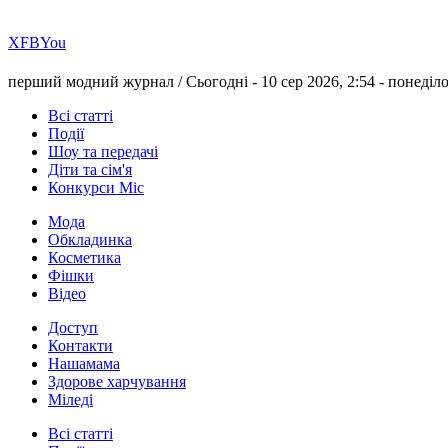
Х
FB
You
перший модний журнал /
Сьогодні - 10 сер 2026, 2:54 -
понеділ
Всі статті
Події
Шоу та передачі
Діти та сім'я
Конкурси Міс
Мода
Обкладинка
Косметика
Фішки
Відео
Доступ
Контакти
Нашамама
Здорове харчування
Міледі
Всі статті