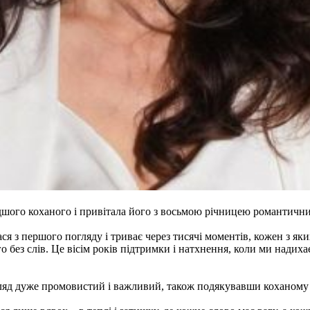
одшого коханого і привітала його з восьмою річницею романтични
я з першого погляду і триває через тисячі моментів, кожен з яки
о без слів. Це вісім років підтримки і натхнення, коли ми нади
гляд дуже промовистий і важливий, також подякувавши коханому 