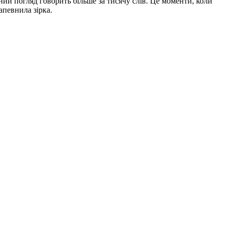
жний погляд говорить більше за тисячу слів. Це моменти, коли
апевнила зірка.