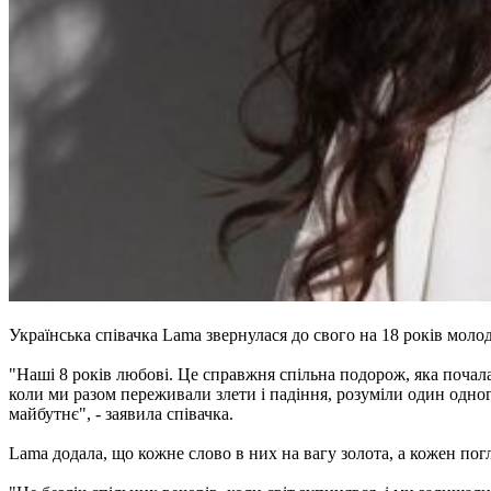
Українська співачка Lama звернулася до свого на 18 років мол
"Наші 8 років любові. Це справжня спільна подорож, яка почалас
коли ми разом переживали злети і падіння, розуміли один одног
майбутнє", - заявила співачка.
Lama додала, що кожне слово в них на вагу золота, а кожен по