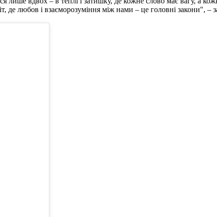
ися лише вдвох – в теплі і затишку, де кожне слово має вагу, а ко
, де любов і взаєморозуміння між нами – це головні закони", – з