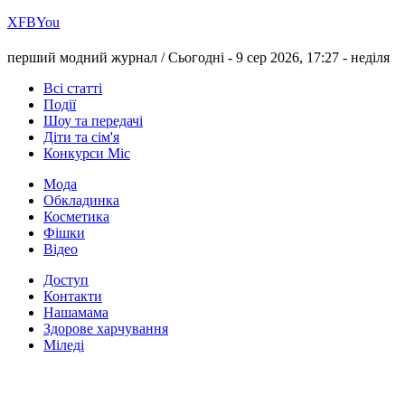
Х
FB
You
перший модний журнал /
Сьогодні - 9 сер 2026, 17:27 -
неділя
Всі статті
Події
Шоу та передачі
Діти та сім'я
Конкурси Міс
Мода
Обкладинка
Косметика
Фішки
Відео
Доступ
Контакти
Нашамама
Здорове харчування
Міледі