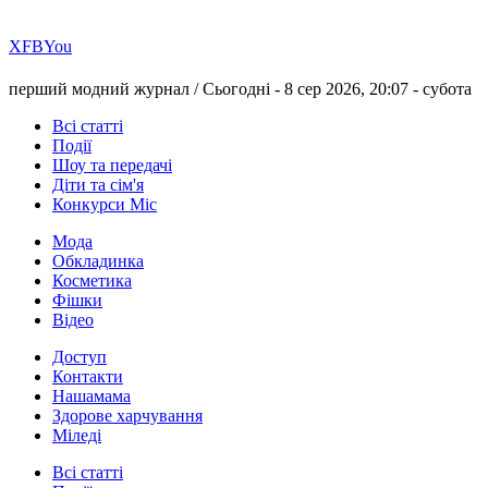
Х
FB
You
перший модний журнал /
Сьогодні - 8 сер 2026, 20:07 -
субота
Всі статті
Події
Шоу та передачі
Діти та сім'я
Конкурси Міс
Мода
Обкладинка
Косметика
Фішки
Відео
Доступ
Контакти
Нашамама
Здорове харчування
Міледі
Всі статті