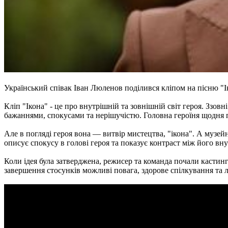
Український співак Іван Люленов поділився кліпом на пісню "І
Кліп "Ікона" - це про внутрішній та зовнішній світ героя. Ззовні
бажаннями, спокусами та нерішучістю. Головна героїня щодня 
Але в погляді героя вона — витвір мистецтва, "ікона". А музе
описує спокусу в голові героя та показує контраст між його вну
Коли ідея була затверджена, режисер та команда почали кастинг
завершення стосунків можливі повага, здорове спілкування та 