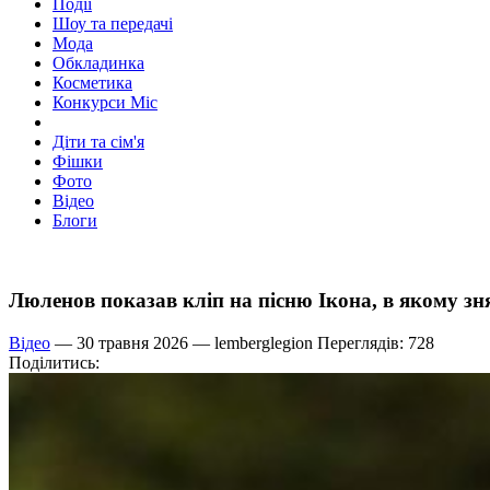
Події
Шоу та передачі
Мода
Обкладинка
Косметика
Конкурси Міс
Діти та сім'я
Фішки
Фото
Відео
Блоги
Люленов показав кліп на пісню Ікона, в якому 
Відео
— 30 травня 2026 —
lemberglegion
Переглядів: 728
Поділитись: