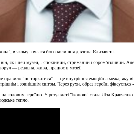
кона", в якому знялася його колишня дівчина Єлизавета.
 він, як і цей музей, - спокійний, стриманий і сором’язливий. Але
поруч — реальна, жива, працює в музеї.
йне правило "не торкатися" — це внутрішня емоційна межа, яку ві
трішнім і зовнішнім світом. Через рухи, образ героїні фіксується
 на головну героїню. У результаті "іконою" стала Ліза Кравченко
людське тепло.