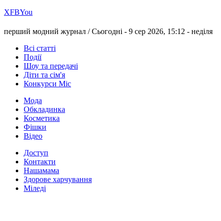
Х
FB
You
перший модний журнал /
Сьогодні - 9 сер 2026, 15:12 -
неділя
Всі статті
Події
Шоу та передачі
Діти та сім'я
Конкурси Міс
Мода
Обкладинка
Косметика
Фішки
Відео
Доступ
Контакти
Нашамама
Здорове харчування
Міледі