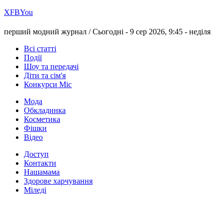
Х
FB
You
перший модний журнал /
Сьогодні - 9 сер 2026, 9:45 -
неділя
Всі статті
Події
Шоу та передачі
Діти та сім'я
Конкурси Міс
Мода
Обкладинка
Косметика
Фішки
Відео
Доступ
Контакти
Нашамама
Здорове харчування
Міледі