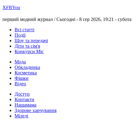
Х
FB
You
перший модний журнал /
Сьогодні - 8 сер 2026, 19:21 -
субота
Всі статті
Події
Шоу та передачі
Діти та сім'я
Конкурси Міс
Мода
Обкладинка
Косметика
Фішки
Відео
Доступ
Контакти
Нашамама
Здорове харчування
Міледі