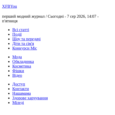
Х
FB
You
перший модний журнал /
Сьогодні - 7 сер 2026, 14:07 -
п'ятниця
Всі статті
Події
Шоу та передачі
Діти та сім'я
Конкурси Міс
Мода
Обкладинка
Косметика
Фішки
Відео
Доступ
Контакти
Нашамама
Здорове харчування
Міледі