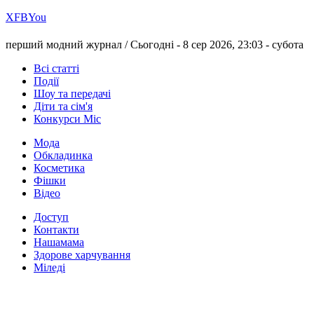
Х
FB
You
перший модний журнал /
Сьогодні - 8 сер 2026, 23:03 -
субота
Всі статті
Події
Шоу та передачі
Діти та сім'я
Конкурси Міс
Мода
Обкладинка
Косметика
Фішки
Відео
Доступ
Контакти
Нашамама
Здорове харчування
Міледі