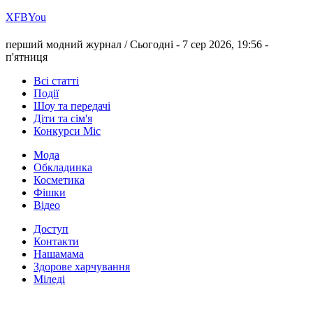
Х
FB
You
перший модний журнал /
Сьогодні - 7 сер 2026, 19:56 -
п'ятниця
Всі статті
Події
Шоу та передачі
Діти та сім'я
Конкурси Міс
Мода
Обкладинка
Косметика
Фішки
Відео
Доступ
Контакти
Нашамама
Здорове харчування
Міледі