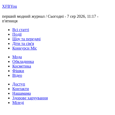
Х
FB
You
перший модний журнал /
Сьогодні - 7 сер 2026, 11:17 -
п'ятниця
Всі статті
Події
Шоу та передачі
Діти та сім'я
Конкурси Міс
Мода
Обкладинка
Косметика
Фішки
Відео
Доступ
Контакти
Нашамама
Здорове харчування
Міледі