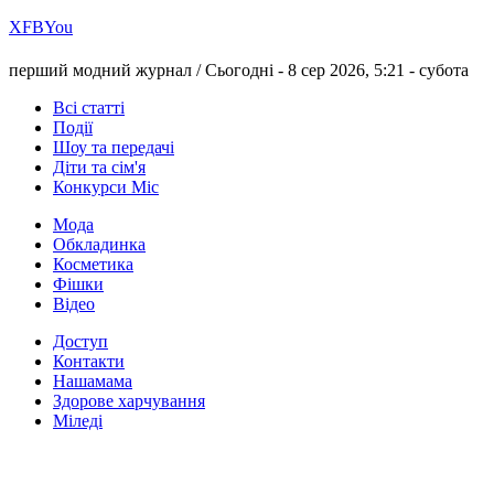
Х
FB
You
перший модний журнал /
Сьогодні - 8 сер 2026, 5:21 -
субота
Всі статті
Події
Шоу та передачі
Діти та сім'я
Конкурси Міс
Мода
Обкладинка
Косметика
Фішки
Відео
Доступ
Контакти
Нашамама
Здорове харчування
Міледі