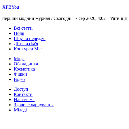
Х
FB
You
перший модний журнал /
Сьогодні - 7 сер 2026, 4:02 -
п'ятниця
Всі статті
Події
Шоу та передачі
Діти та сім'я
Конкурси Міс
Мода
Обкладинка
Косметика
Фішки
Відео
Доступ
Контакти
Нашамама
Здорове харчування
Міледі