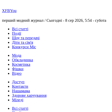
Х
FB
You
перший модний журнал /
Сьогодні - 8 сер 2026, 5:54 -
субота
Всі статті
Події
Шоу та передачі
Діти та сім'я
Конкурси Міс
Мода
Обкладинка
Косметика
Фішки
Відео
Доступ
Контакти
Нашамама
Здорове харчування
Міледі
Всі статті