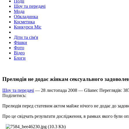
Події
Шоу та передачі
Мода
Обкладинка
Косметика
Конкурси Міс
Діти та сім'я
Фішки
Фото
Відео
Блоги
Прелюдія не додає жінкам сексуального задоволе
Шоу та передачі
— 28 листопада 2008 —
Glianec
Переглядів: 38
Поділитись:
Прелюдія перед статевим актом майже нічого не додає до задово
Про це свідчать результати дослідження, в рамках якого були оп