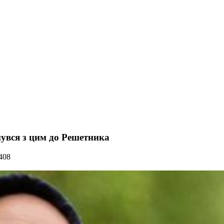
нувся з цим до Решетника
408