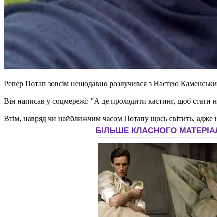
Репер Потап зовсім нещодавно розлучився з Настею Каменських
Він написав у соцмережі: "А де проходити кастинг, щоб стати
Втім, навряд чи найближчим часом Потапу щось світить, адже 