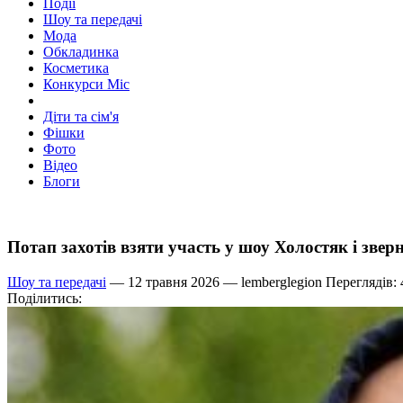
Події
Шоу та передачі
Мода
Обкладинка
Косметика
Конкурси Міс
Діти та сім'я
Фішки
Фото
Відео
Блоги
Потап захотів взяти участь у шоу Холостяк і звер
Шоу та передачі
— 12 травня 2026 —
lemberglegion
Переглядів: 
Поділитись: