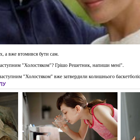
, а вже втомився бути сам.
 наступним "Холостяком"? Грішо Решетник, напиши мені".
наступним "Холостяком" вже затвердили колишнього баскетболіс