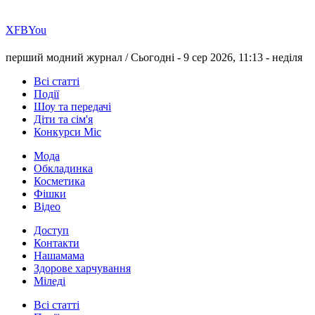
Х
FB
You
перший модний журнал /
Сьогодні - 9 сер 2026, 11:13 -
неділя
Всі статті
Події
Шоу та передачі
Діти та сім'я
Конкурси Міс
Мода
Обкладинка
Косметика
Фішки
Відео
Доступ
Контакти
Нашамама
Здорове харчування
Міледі
Всі статті