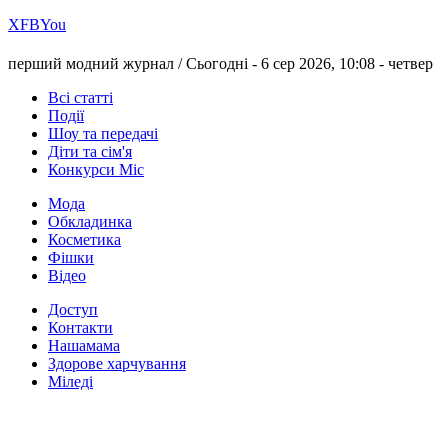
Х
FB
You
перший модний журнал /
Сьогодні - 6 сер 2026, 10:08 -
четвер
Всі статті
Події
Шоу та передачі
Діти та сім'я
Конкурси Міс
Мода
Обкладинка
Косметика
Фішки
Відео
Доступ
Контакти
Нашамама
Здорове харчування
Міледі