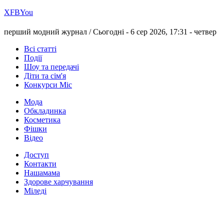
Х
FB
You
перший модний журнал /
Сьогодні - 6 сер 2026, 17:31 -
четвер
Всі статті
Події
Шоу та передачі
Діти та сім'я
Конкурси Міс
Мода
Обкладинка
Косметика
Фішки
Відео
Доступ
Контакти
Нашамама
Здорове харчування
Міледі