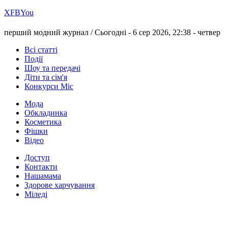
Х
FB
You
перший модний журнал /
Сьогодні - 6 сер 2026, 22:38 -
четвер
Всі статті
Події
Шоу та передачі
Діти та сім'я
Конкурси Міс
Мода
Обкладинка
Косметика
Фішки
Відео
Доступ
Контакти
Нашамама
Здорове харчування
Міледі