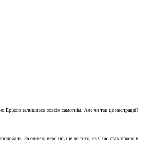
ою Ерікою залишився зовсім самотнім. Але чи так це насправді?
одобань. За однією версією, ще до того, як Стас став зіркою в