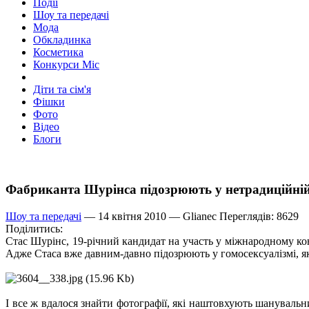
Події
Шоу та передачі
Мода
Обкладинка
Косметика
Конкурси Міс
Діти та сім'я
Фішки
Фото
Відео
Блоги
Фабриканта Шурінса підозрюють у нетрадиційній
Шоу та передачі
— 14 квітня 2010 —
Glianec
Переглядів: 8629
Поділитись:
Стас Шурінс, 19-річний кандидат на участь у міжнародному кон
Адже Стаса вже давним-давно підозрюють у гомосексуалізмі, я
І все ж вдалося знайти фотографії, які наштовхують шанувальн