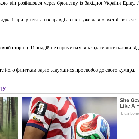
з якою він розійшовся через брюнетку із Західної України Ерік
гадка і прикриття, а насправді артист уже давно зустрічається
своїй сторінці Геннадій не соромиться викладати досить-таки від
те його фанаткам варто задуматися про любов до свого кумира.