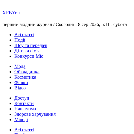
Х
FB
You
перший модний журнал /
Сьогодні - 8 сер 2026, 5:11 -
субота
Всі статті
Події
Шоу та передачі
Діти та сім'я
Конкурси Міс
Мода
Обкладинка
Косметика
Фішки
Відео
Доступ
Контакти
Нашамама
Здорове харчування
Міледі
Всі статті