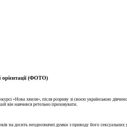
 орієнтації (ФОТО)
курсі «Нова хвиля», після розриву зі своєю українською дівчин
кий він навчився ретельно приховувати.
иків на досить неоднозначні думки з приводу його сексуальних уп