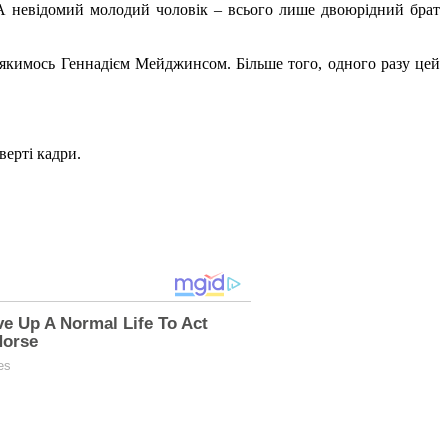
у. А невідомий молодий чоловік – всього лише двоюрідний брат
 з якимось Геннадієм Мейджинсом. Більше того, одного разу цей
верті кадри.