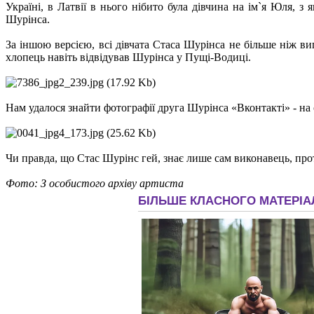
Україні, в Латвії в нього нібито була дівчина на ім`я Юля, 
Шурінса.
За іншою версією, всі дівчата Стаса Шурінса не більше ніж ви
хлопець навіть відвідував Шурінса у Пущі-Водиці.
Нам удалося знайти фотографії друга Шурінса «Вконтакті» - на 
Чи правда, що Стас Шурінс гей, знає лише сам виконавець, про
Фото: З особистого архіву артиста