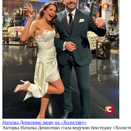
Наталка Денисенко знову на «Холостяку»
Акторка Наталка Денисенко стала ведучою бекстеджу «Холостяка