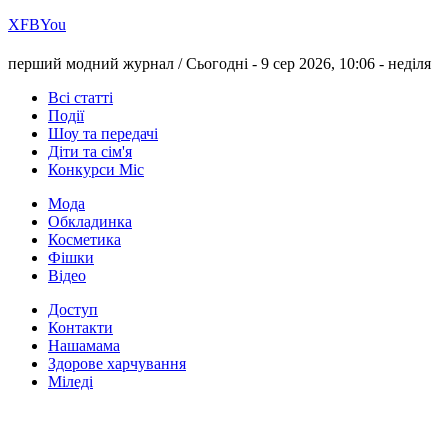
Х
FB
You
перший модний журнал /
Сьогодні - 9 сер 2026, 10:06 -
неділя
Всі статті
Події
Шоу та передачі
Діти та сім'я
Конкурси Міс
Мода
Обкладинка
Косметика
Фішки
Відео
Доступ
Контакти
Нашамама
Здорове харчування
Міледі