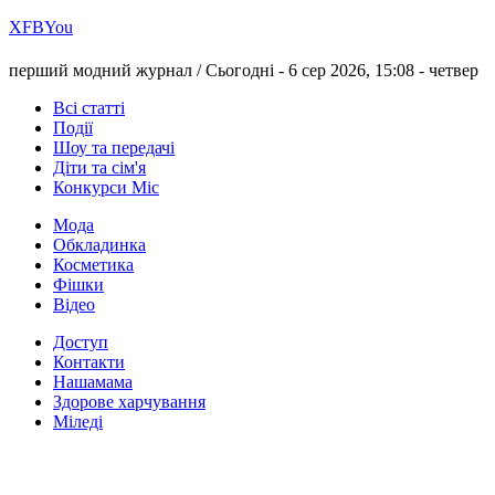
Х
FB
You
перший модний журнал /
Сьогодні - 6 сер 2026, 15:08 -
четвер
Всі статті
Події
Шоу та передачі
Діти та сім'я
Конкурси Міс
Мода
Обкладинка
Косметика
Фішки
Відео
Доступ
Контакти
Нашамама
Здорове харчування
Міледі