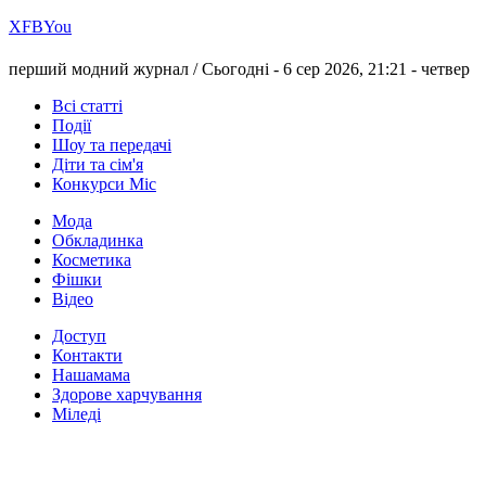
Х
FB
You
перший модний журнал /
Сьогодні - 6 сер 2026, 21:21 -
четвер
Всі статті
Події
Шоу та передачі
Діти та сім'я
Конкурси Міс
Мода
Обкладинка
Косметика
Фішки
Відео
Доступ
Контакти
Нашамама
Здорове харчування
Міледі